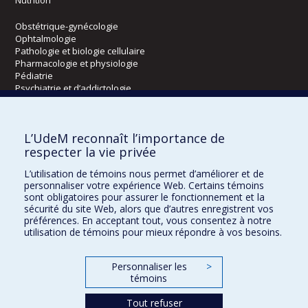
Obstétrique-gynécologie
Ophtalmologie
Pathologie et biologie cellulaire
Pharmacologie et physiologie
Pédiatrie
Psychiatrie et d’addictologie
Radiologie, radio-oncologie et médecine nucléaire
L’UdeM reconnaît l’importance de
Écoles
respecter la vie privée
Kinésiologie et des sciences de l’activité physique
L’utilisation de témoins nous permet d’améliorer et de
Orthophonie et audiologie
personnaliser votre expérience Web. Certains témoins
Réadaptation
sont obligatoires pour assurer le fonctionnement et la
sécurité du site Web, alors que d’autres enregistrent vos
préférences. En acceptant tout, vous consentez à notre
Directions
utilisation de témoins pour mieux répondre à vos besoins.
DPC
CPASS
Personnaliser les
>
Éthique clinique
témoins
Tout refuser