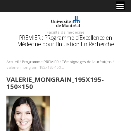
Faculté de médecine
PREMIER : PRogramme d’Excellence en
Médecine pour l’Initiation En Recherche
/
/
/
Accueil
Programme PREMIER
Témoignages de lauréat(e)s
valerie_mongrain_195x195-150×150
VALERIE_MONGRAIN_195X195-
150×150