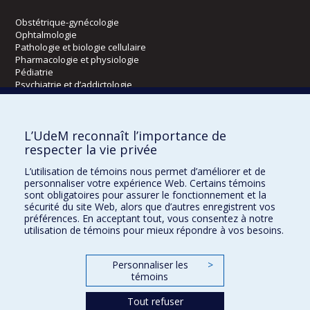
Obstétrique-gynécologie
Ophtalmologie
Pathologie et biologie cellulaire
Pharmacologie et physiologie
Pédiatrie
Psychiatrie et d’addictologie
Radiologie, radio-oncologie et médecine nucléaire
L’UdeM reconnaît l’importance de
Écoles
respecter la vie privée
Kinésiologie et des sciences de l’activité physique
L’utilisation de témoins nous permet d’améliorer et de
Orthophonie et audiologie
personnaliser votre expérience Web. Certains témoins
Réadaptation
sont obligatoires pour assurer le fonctionnement et la
sécurité du site Web, alors que d’autres enregistrent vos
préférences. En acceptant tout, vous consentez à notre
Directions
utilisation de témoins pour mieux répondre à vos besoins.
DPC
CPASS
Personnaliser les
>
Éthique clinique
témoins
Tout refuser