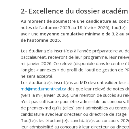
2- Excellence du dossier académ
Au moment de soumettre une candidature au con
notes de l’automne 2025 au 18 février 2026), tou(te)s
avoir une
moyenne cumulative minimale de 3,2 au s
de l’automne 2025.
Les étudiant(e)s inscrit(e)s à l’année préparatoire au 
baccalauréat, recevront de leur programme, leur relev
mi-janvier 2026. Ce relevé (disponible dans le centre é
l’onglet « annexes » du profil de l’outil de gestion de
ne sera accepté.
Les étudiant(e)s inscrit(e)s au MD devront valider leur 
md@med.umontreal.ca
dès que leur relevé de notes d
(vers la mi-janvier 2026). Une mention de succès au r
n’est pas suffisante pour être admissible au concours. I
de premier-md qu’ils (elles) sont admissibles au concour
candidature avec leur directeur ou directrice de stage.
Tou(te)s les étudiant(e)s candidat(e)s au concours 2
leur admissibilité au concours à leur directeur ou direct