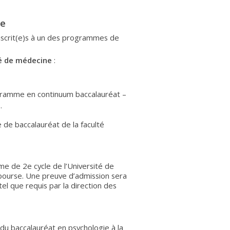
le
nscrit(e)s à un des programmes de
té de médecine
:
gramme en continuum baccalauréat –
.
de baccalauréat de la faculté
e de 2e cycle de l’Université de
ourse. Une preuve d’admission sera
el que requis par la direction des
 du baccalauréat en psychologie à la