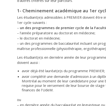
d’autres critères sur leur parcours.
1- Cheminement académique au 1er cyc
Les étudiant(e)s admissibles à PREMIER doivent être i
1er cycle suivants :
–
un des programmes de premier cycle de la Facul
– l’année préparatoire au doctorat en médecine;
– le doctorat en médecine;
– un des programmes de baccalauréat incluant un pro
maîtrise professionnelle (physiothérapie, ergothérapie)
Les étudiant(e)s en dernière année de leur programme 
doivent aussi :
avoir déjà été lauréat(e)s du programme PREMIER;
avoir complété une demande d’admission à un diplôm
Montréal au moment de leur candidature pour une b
requise pour le versement de leur bourse de stage t
finances de l’UdeM.
ou
– en dernière année du baccalauréat en linguistique ou