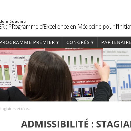
 de médecine
R : PRogramme d’Excellence en Médecine pour l’Initia
PROGRAMME PREMIER
CONGRÈS
PARTENAIR
Admissibilité : stagiaires et directeur(trice)s
ADMISSIBILITÉ : STAGIA