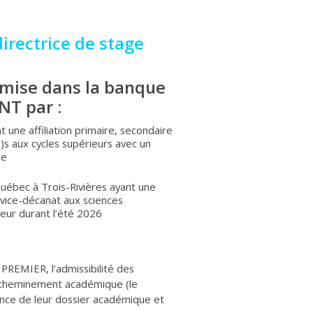
directrice de stage
umise dans la banque
T par :
 une affiliation primaire, secondaire
)s aux cycles supérieurs avec un
ne
uébec à Trois-Rivières ayant une
 vice-décanat aux sciences
eur durant l’été 2026
PREMIER, l’admissibilité des
r cheminement académique (le
lence de leur dossier académique et