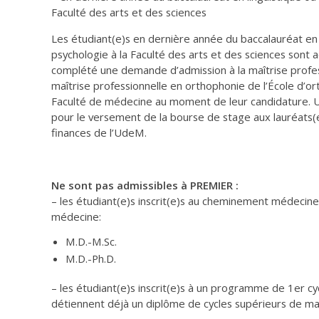
Faculté des arts et des sciences
Les étudiant(e)s en dernière année du baccalauréat en 
psychologie à la Faculté des arts et des sciences sont a
complété une demande d’admission à la maîtrise profess
maîtrise professionnelle en orthophonie de l’École d’or
Faculté de médecine au moment de leur candidature. U
pour le versement de la bourse de stage aux lauréats(e)
finances de l’UdeM.
Ne sont pas admissibles à PREMIER :
– les étudiant(e)s inscrit(e)s au cheminement médecine
médecine:
M.D.-M.Sc.
M.D.-Ph.D.
– les étudiant(e)s inscrit(e)s à un programme de 1er cy
détiennent déjà un diplôme de cycles supérieurs de maît