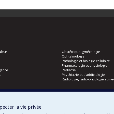
uleur
Obstétrique-gynécologie
Ophtalmologie
Pathologie et biologie cellulaire
Pharmacologie et physiologie
gence
Pédiatrie
ie
Psychiatrie et d’addictologie
Radiologie, radio-oncologie et mé
Directions
 physique
DPC
ecter la vie privée
CPASS
Éthique clinique