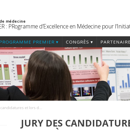
 de médecine
R : PRogramme d’Excellence en Médecine pour l’Initia
PROGRAMME PREMIER
CONGRÈS
PARTENAIR
Jury des candidatures et lors du congrès
JURY DES CANDIDATURE