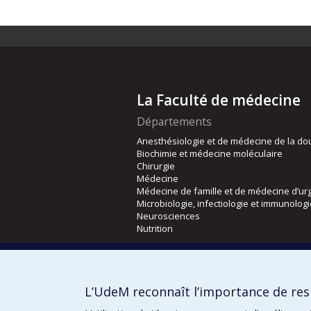
La Faculté de médecine
Départements
Anesthésiologie et de médecine de la do
Biochimie et médecine moléculaire
Chirurgie
Médecine
Médecine de famille et de médecine d’ur
Microbiologie, infectiologie et immunolog
Neurosciences
Nutrition
Écoles
Kinésiologie et des sciences de l’activité
L’UdeM reconnaît l’importance de resp
Orthophonie et audiologie
Réadaptation