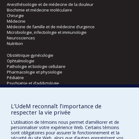
Anesthésiologie et de médecine de la douleur
Biochimie et médecine moléculaire
Chirurgie
Médecine
Médecine de famille et de médecine d’urgence
Microbiologie, infectiologie et immunologie
Neurosciences
Nutrition
Obstétrique-gynécologie
Ophtalmologie
Pathologie et biologie cellulaire
Pharmacologie et physiologie
Pédiatrie
Psychiatrie et d’addictologie
Radiologie, radio-oncologie et médecine nucléaire
L’UdeM reconnaît l’importance de
Écoles
respecter la vie privée
Kinésiologie et des sciences de l’activité physique
L’utilisation de témoins nous permet d’améliorer et de
Orthophonie et audiologie
personnaliser votre expérience Web. Certains témoins
Réadaptation
sont obligatoires pour assurer le fonctionnement et la
sécurité du site Web, alors que d’autres enregistrent vos