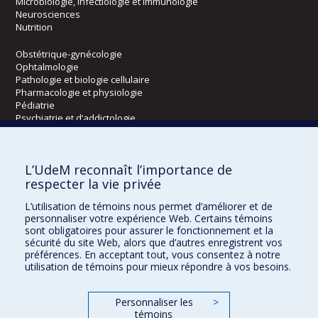
Microbiologie, infectiologie et immunologie
Neurosciences
Nutrition
Obstétrique-gynécologie
Ophtalmologie
Pathologie et biologie cellulaire
Pharmacologie et physiologie
Pédiatrie
Psychiatrie et d’addictologie
Radiologie, radio-oncologie et médecine nucléaire
L’UdeM reconnaît l’importance de
Écoles
respecter la vie privée
Kinésiologie et des sciences de l’activité physique
L’utilisation de témoins nous permet d’améliorer et de
Orthophonie et audiologie
personnaliser votre expérience Web. Certains témoins
Réadaptation
sont obligatoires pour assurer le fonctionnement et la
sécurité du site Web, alors que d’autres enregistrent vos
préférences. En acceptant tout, vous consentez à notre
Directions
utilisation de témoins pour mieux répondre à vos besoins.
DPC
CPASS
Personnaliser les
>
Éthique clinique
témoins