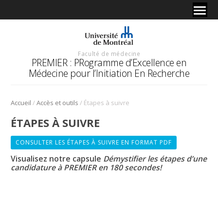
Faculté de médecine
PREMIER : PRogramme d’Excellence en
Médecine pour l’Initiation En Recherche
/
/
Accueil
Accès et outils
Étapes à suivre
ÉTAPES À SUIVRE
CONSULTER LES ÉTAPES À SUIVRE EN FORMAT PDF
Visualisez notre capsule
Démystifier les étapes d’une
candidature à PREMIER en 180 secondes!