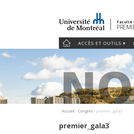
Faculté
PREMIE
ACCÈS ET OUTILS
/
/
Accueil
Congrès
premier_gala3
premier_gala3