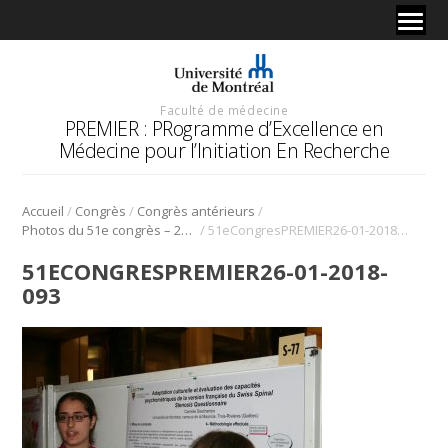
Faculté de médecine
PREMIER : PRogramme d’Excellence en
Médecine pour l’Initiation En Recherche
/
/
/
Accueil
Congrès
Congrès antérieurs
/
Photos du 51e congrès – 2018
51eCongresPREMIER26-01-2018-093
51ECONGRESPREMIER26-01-2018-
093