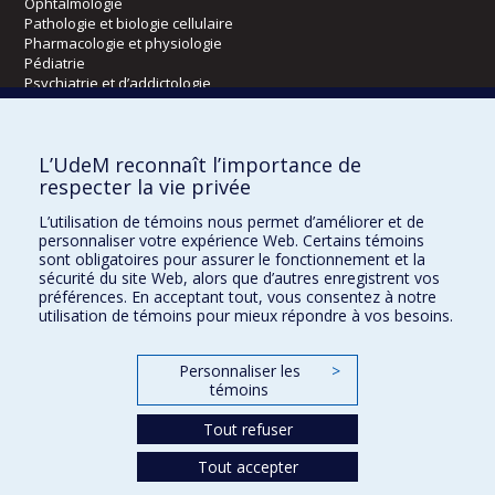
Ophtalmologie
Pathologie et biologie cellulaire
Pharmacologie et physiologie
Pédiatrie
Psychiatrie et d’addictologie
Radiologie, radio-oncologie et médecine nucléaire
L’UdeM reconnaît l’importance de
Écoles
respecter la vie privée
Kinésiologie et des sciences de l’activité physique
L’utilisation de témoins nous permet d’améliorer et de
Orthophonie et audiologie
personnaliser votre expérience Web. Certains témoins
Réadaptation
sont obligatoires pour assurer le fonctionnement et la
sécurité du site Web, alors que d’autres enregistrent vos
préférences. En acceptant tout, vous consentez à notre
Directions
utilisation de témoins pour mieux répondre à vos besoins.
DPC
CPASS
Personnaliser les
>
Éthique clinique
témoins
Tout refuser
Tout accepter