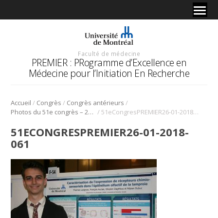
Faculté de médecine
PREMIER : PRogramme d’Excellence en
Médecine pour l’Initiation En Recherche
/
/
/
Accueil
Congrès
Congrès antérieurs
/
Photos du 51e congrès – 2018
51eCongresPREMIER26-01-2018-061
51ECONGRESPREMIER26-01-2018-
061