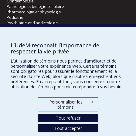
Ophtalmologie
Pathologie et biologie cellulaire
Pharmacologie et physiologie
Pédiatrie
Psychiatrie et d’addictologie
Radiologie, radio-oncologie et médecine nucléaire
L’UdeM reconnaît l’importance de
Écoles
respecter la vie privée
Kinésiologie et des sciences de l’activité physique
L’utilisation de témoins nous permet d’améliorer et de
Orthophonie et audiologie
personnaliser votre expérience Web. Certains témoins
Réadaptation
sont obligatoires pour assurer le fonctionnement et la
sécurité du site Web, alors que d’autres enregistrent vos
préférences. En acceptant tout, vous consentez à notre
Directions
utilisation de témoins pour mieux répondre à vos besoins.
DPC
CPASS
Personnaliser les
>
Éthique clinique
témoins
Tout refuser
Tout accepter