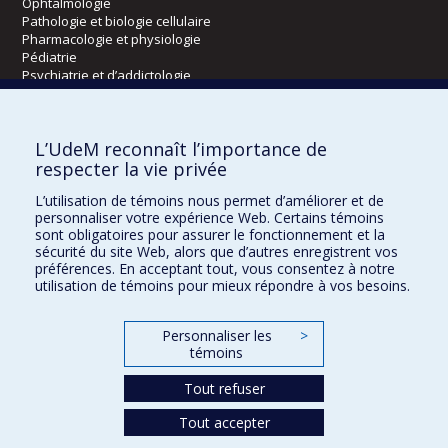
Ophtalmologie
Pathologie et biologie cellulaire
Pharmacologie et physiologie
Pédiatrie
Psychiatrie et d’addictologie
Radiologie, radio-oncologie et médecine nucléaire
L’UdeM reconnaît l’importance de
Écoles
respecter la vie privée
Kinésiologie et des sciences de l’activité physique
L’utilisation de témoins nous permet d’améliorer et de
Orthophonie et audiologie
personnaliser votre expérience Web. Certains témoins
Réadaptation
sont obligatoires pour assurer le fonctionnement et la
sécurité du site Web, alors que d’autres enregistrent vos
préférences. En acceptant tout, vous consentez à notre
Directions
utilisation de témoins pour mieux répondre à vos besoins.
DPC
CPASS
Personnaliser les
>
Éthique clinique
témoins
Tout refuser
Tout accepter