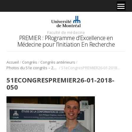
Faculté de médecine
PREMIER : PRogramme d’Excellence en
Médecine pour l’Initiation En Recherche
/
/
/
Accueil
Congrès
Congrès antérieurs
/
Photos du 51e congrès – 2018
51eCongresPREMIER26-01-2018-050
51ECONGRESPREMIER26-01-2018-
050