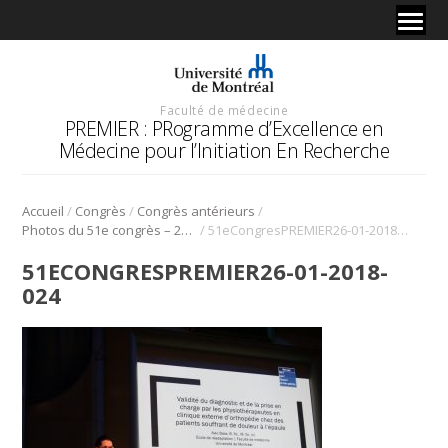
Faculté de médecine
PREMIER : PRogramme d’Excellence en
Médecine pour l’Initiation En Recherche
/
/
/
Accueil
Congrès
Congrès antérieurs
/
Photos du 51e congrès – 2018
51eCongresPREMIER26-01-2018-024
51ECONGRESPREMIER26-01-2018-
024