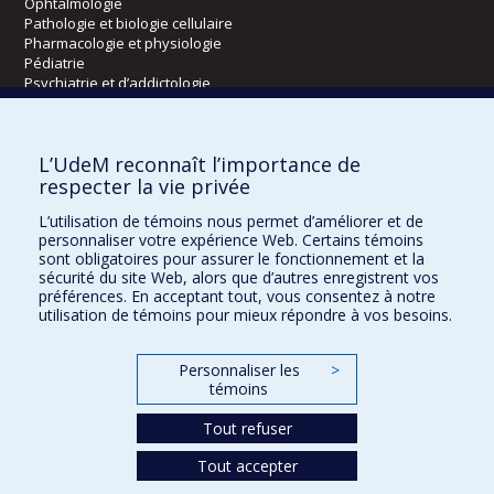
Ophtalmologie
Pathologie et biologie cellulaire
Pharmacologie et physiologie
Pédiatrie
Psychiatrie et d’addictologie
Radiologie, radio-oncologie et médecine nucléaire
L’UdeM reconnaît l’importance de
Écoles
respecter la vie privée
Kinésiologie et des sciences de l’activité physique
L’utilisation de témoins nous permet d’améliorer et de
Orthophonie et audiologie
personnaliser votre expérience Web. Certains témoins
Réadaptation
sont obligatoires pour assurer le fonctionnement et la
sécurité du site Web, alors que d’autres enregistrent vos
préférences. En acceptant tout, vous consentez à notre
Directions
utilisation de témoins pour mieux répondre à vos besoins.
DPC
CPASS
Personnaliser les
>
Éthique clinique
témoins
Tout refuser
Tout accepter