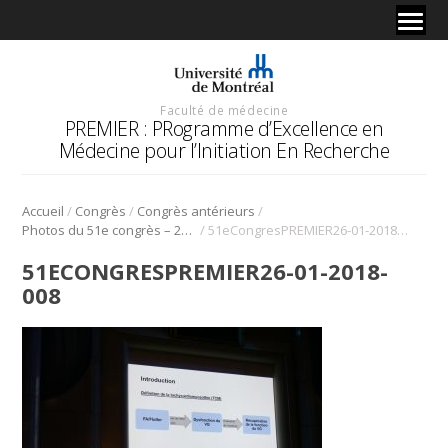
Faculté de médecine
PREMIER : PRogramme d’Excellence en
Médecine pour l’Initiation En Recherche
/
/
/
Accueil
Congrès
Congrès antérieurs
/
Photos du 51e congrès – 2018
51eCongresPREMIER26-01-2018-008
51ECONGRESPREMIER26-01-2018-
008