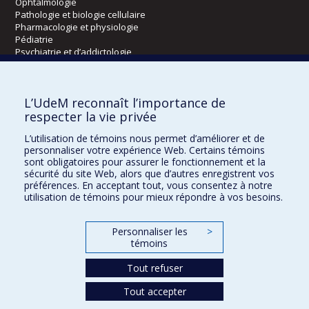
Ophtalmologie
Pathologie et biologie cellulaire
Pharmacologie et physiologie
Pédiatrie
Psychiatrie et d’addictologie
Radiologie, radio-oncologie et médecine nucléaire
L’UdeM reconnaît l’importance de
Écoles
respecter la vie privée
Kinésiologie et des sciences de l’activité physique
L’utilisation de témoins nous permet d’améliorer et de
Orthophonie et audiologie
personnaliser votre expérience Web. Certains témoins
Réadaptation
sont obligatoires pour assurer le fonctionnement et la
sécurité du site Web, alors que d’autres enregistrent vos
préférences. En acceptant tout, vous consentez à notre
Directions
utilisation de témoins pour mieux répondre à vos besoins.
DPC
CPASS
Personnaliser les
>
Éthique clinique
témoins
Tout refuser
Tout accepter