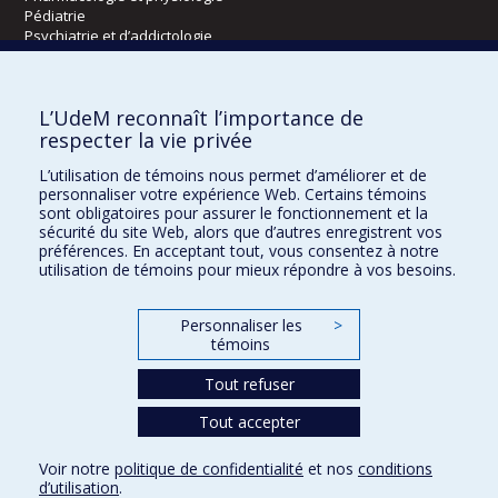
Pédiatrie
Psychiatrie et d’addictologie
Radiologie, radio-oncologie et médecine nucléaire
L’UdeM reconnaît l’importance de
Écoles
respecter la vie privée
Kinésiologie et des sciences de l’activité physique
L’utilisation de témoins nous permet d’améliorer et de
Orthophonie et audiologie
personnaliser votre expérience Web. Certains témoins
Réadaptation
sont obligatoires pour assurer le fonctionnement et la
sécurité du site Web, alors que d’autres enregistrent vos
préférences. En acceptant tout, vous consentez à notre
Directions
utilisation de témoins pour mieux répondre à vos besoins.
DPC
CPASS
Personnaliser les
>
Éthique clinique
témoins
Tout refuser
Tout accepter
Voir notre
politique de confidentialité
et nos
conditions
Confidentialité
Conditions d’utilisation
Paramètres des témoins
d’utilisation
.