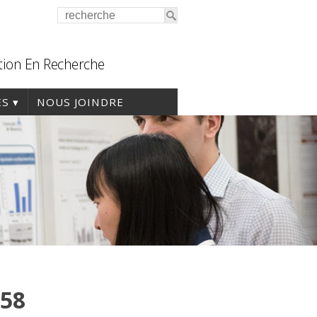
tion En Recherche
ES
NOUS JOINDRE
58