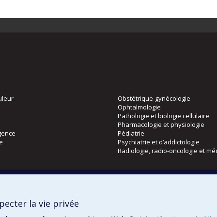
uleur
Obstétrique-gynécologie
Ophtalmologie
Pathologie et biologie cellulaire
Pharmacologie et physiologie
gence
Pédiatrie
ie
Psychiatrie et d’addictologie
Radiologie, radio-oncologie et mé
Directions
 physique
DPC
ecter la vie privée
CPASS
Éthique clinique