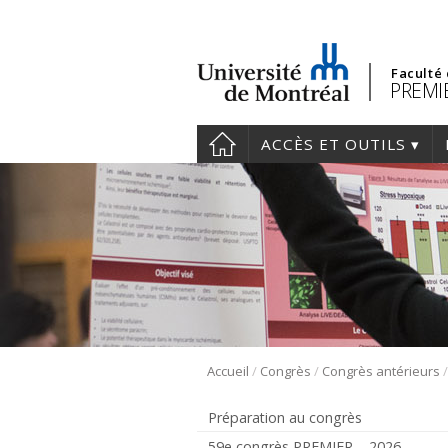
Faculté
PREMIE
ACCÈS ET OUTILS
/
/
Accueil
Congrès
Congrès antérieurs
Préparation au congrès
59e congrès PREMIER – 2026