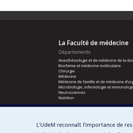
La Faculté de médecine
Départements
Anesthésiologie et de médecine de la do
Biochimie et médecine moléculaire
Chirurgie
Médecine
Médecine de famille et de médecine d’ur
Microbiologie, infectiologie et immunolog
Neurosciences
Nutrition
Écoles
Kinésiologie et des sciences de l’activité
L’UdeM reconnaît l’importance de resp
Orthophonie et audiologie
Réadaptation