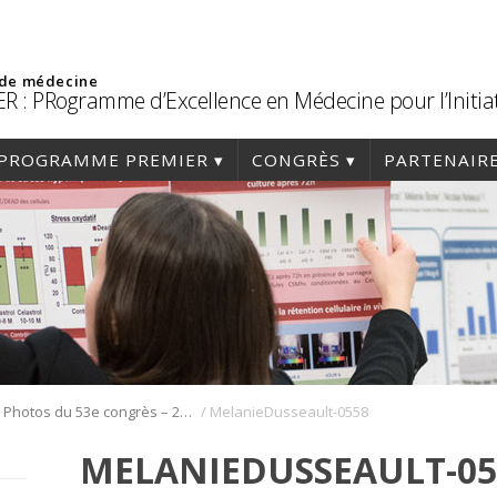
 de médecine
R : PRogramme d’Excellence en Médecine pour l’Initia
PROGRAMME PREMIER
CONGRÈS
PARTENAIR
/
/
Photos du 53e congrès – 2020
MelanieDusseault-0558
MELANIEDUSSEAULT-05