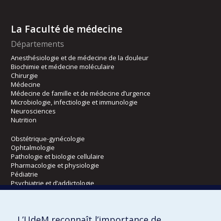
La Faculté de médecine
Départements
Anesthésiologie et de médecine de la douleur
Biochimie et médecine moléculaire
Chirurgie
Médecine
Médecine de famille et de médecine d’urgence
Microbiologie, infectiologie et immunologie
Neurosciences
Nutrition
Obstétrique-gynécologie
Ophtalmologie
Pathologie et biologie cellulaire
Pharmacologie et physiologie
Pédiatrie
Psychiatrie et d’addictologie
Radiologie, radio-oncologie et médecine nucléaire
L’UdeM reconnaît l’importance de