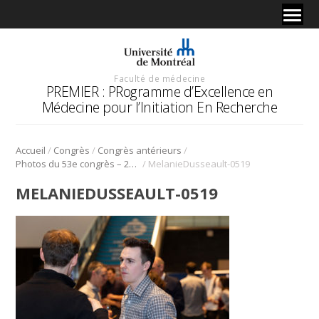
Faculté de médecine
PREMIER : PRogramme d’Excellence en
Médecine pour l’Initiation En Recherche
/
/
/
Accueil
Congrès
Congrès antérieurs
/
Photos du 53e congrès – 2020
MelanieDusseault-0519
MELANIEDUSSEAULT-0519