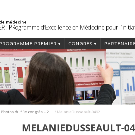
 de médecine
R : PRogramme d’Excellence en Médecine pour l’Initia
PROGRAMME PREMIER
CONGRÈS
PARTENAIR
/
/
Photos du 53e congrès – 2020
MelanieDusseault-0492
MELANIEDUSSEAULT-04