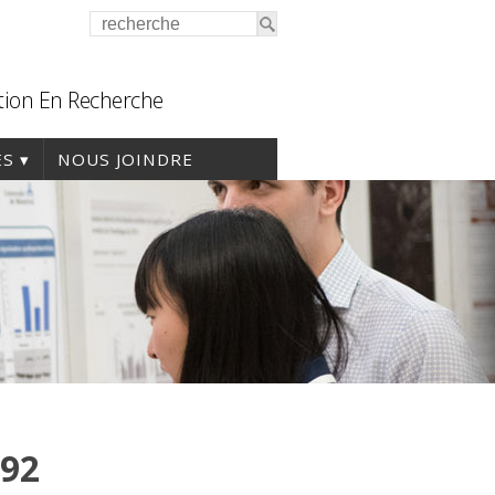
tion En Recherche
ES
NOUS JOINDRE
92