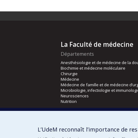
La Faculté de médecine
Départements
Anesthésiologie et de médecine de la do
Biochimie et médecine moléculaire
Chirurgie
Médecine
Médecine de famille et de médecine d’ur
Microbiologie, infectiologie et immunolog
Neurosciences
Nutrition
Écoles
Kinésiologie et des sciences de l’activité
L’UdeM reconnaît l’importance de resp
Orthophonie et audiologie
Réadaptation