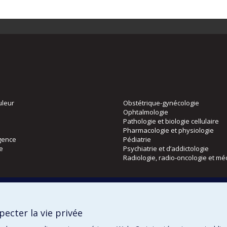
uleur
Obstétrique-gynécologie
Ophtalmologie
Pathologie et biologie cellulaire
Pharmacologie et physiologie
gence
Pédiatrie
ie
Psychiatrie et d’addictologie
Radiologie, radio-oncologie et mé
Directions
 physique
DPC
ecter la vie privée
CPASS
Éthique clinique