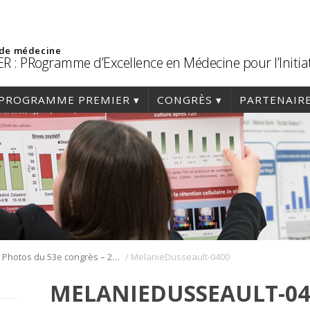
 de médecine
R : PRogramme d’Excellence en Médecine pour l’Initia
PROGRAMME PREMIER
CONGRÈS
PARTENAIR
/
/
Photos du 53e congrès – 2020
MelanieDusseault-0400
MELANIEDUSSEAULT-04