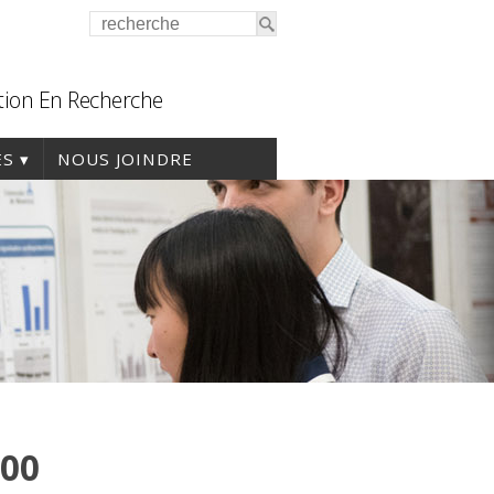
tion En Recherche
ES
NOUS JOINDRE
00