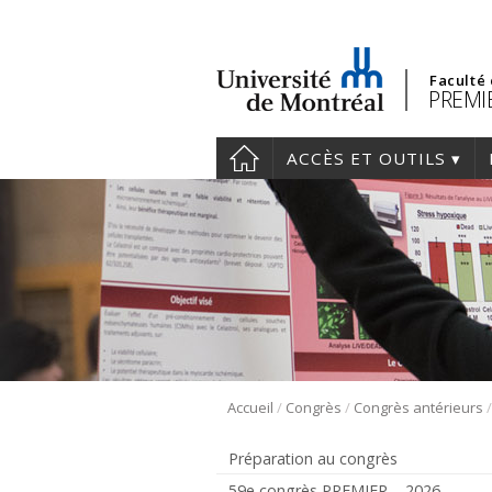
Faculté
PREMIE
ACCÈS ET OUTILS
/
/
Accueil
Congrès
Congrès antérieurs
Préparation au congrès
59e congrès PREMIER – 2026