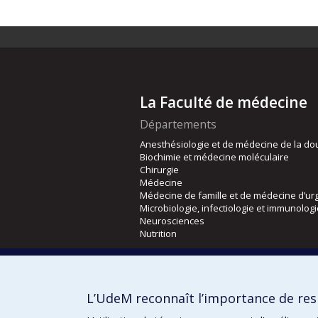
La Faculté de médecine
Départements
Anesthésiologie et de médecine de la do
Biochimie et médecine moléculaire
Chirurgie
Médecine
Médecine de famille et de médecine d’ur
Microbiologie, infectiologie et immunolog
Neurosciences
Nutrition
Écoles
Kinésiologie et des sciences de l’activité
L’UdeM reconnaît l’importance de resp
Orthophonie et audiologie
Réadaptation