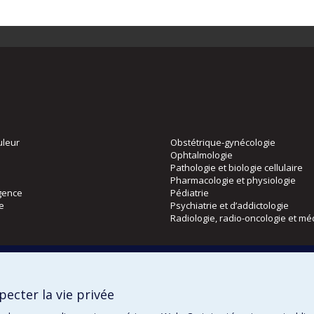
uleur
Obstétrique-gynécologie
Ophtalmologie
Pathologie et biologie cellulaire
Pharmacologie et physiologie
gence
Pédiatrie
ie
Psychiatrie et d’addictologie
Radiologie, radio-oncologie et mé
Directions
 physique
DPC
ecter la vie privée
CPASS
Éthique clinique