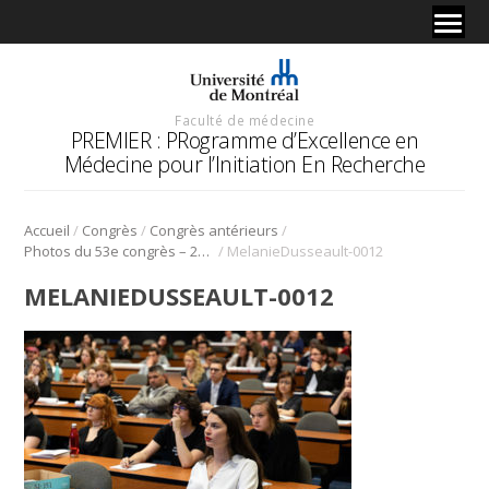
Faculté de médecine
PREMIER : PRogramme d’Excellence en
Médecine pour l’Initiation En Recherche
/
/
/
Accueil
Congrès
Congrès antérieurs
/
Photos du 53e congrès – 2020
MelanieDusseault-0012
MELANIEDUSSEAULT-0012