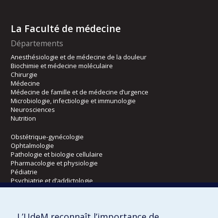
La Faculté de médecine
Départements
Anesthésiologie et de médecine de la douleur
Biochimie et médecine moléculaire
Chirurgie
Médecine
Médecine de famille et de médecine d’urgence
Microbiologie, infectiologie et immunologie
Neurosciences
Nutrition
Obstétrique-gynécologie
Ophtalmologie
Pathologie et biologie cellulaire
Pharmacologie et physiologie
Pédiatrie
Psychiatrie et d’addictologie
Radiologie, radio-oncologie et médecine nucléaire
L’UdeM reconnaît l’importance de