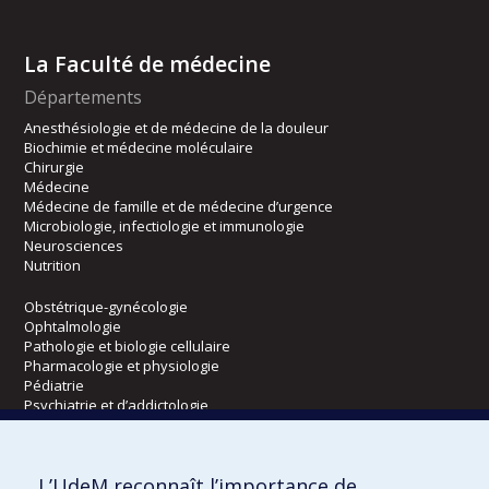
La Faculté de médecine
Départements
Anesthésiologie et de médecine de la douleur
Biochimie et médecine moléculaire
Chirurgie
Médecine
Médecine de famille et de médecine d’urgence
Microbiologie, infectiologie et immunologie
Neurosciences
Nutrition
Obstétrique-gynécologie
Ophtalmologie
Pathologie et biologie cellulaire
Pharmacologie et physiologie
Pédiatrie
Psychiatrie et d’addictologie
Radiologie, radio-oncologie et médecine nucléaire
L’UdeM reconnaît l’importance de