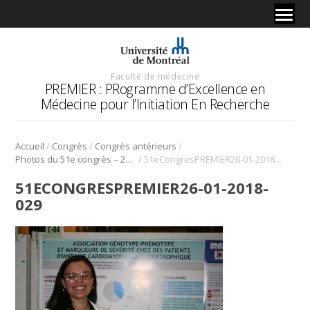
Faculté de médecine
PREMIER : PRogramme d’Excellence en
Médecine pour l’Initiation En Recherche
/
/
/
Accueil
Congrès
Congrès antérieurs
/
Photos du 51e congrès – 2018
51eCongresPREMIER26-01-2018-029
51ECONGRESPREMIER26-01-2018-
029