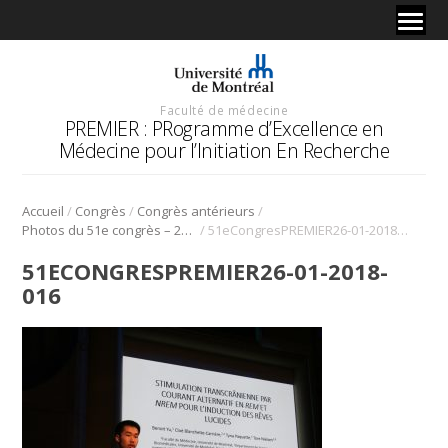
Faculté de médecine
PREMIER : PRogramme d’Excellence en
Médecine pour l’Initiation En Recherche
/
/
/
Accueil
Congrès
Congrès antérieurs
/
Photos du 51e congrès – 2018
51eCongresPREMIER26-01-2018-016
51ECONGRESPREMIER26-01-2018-
016