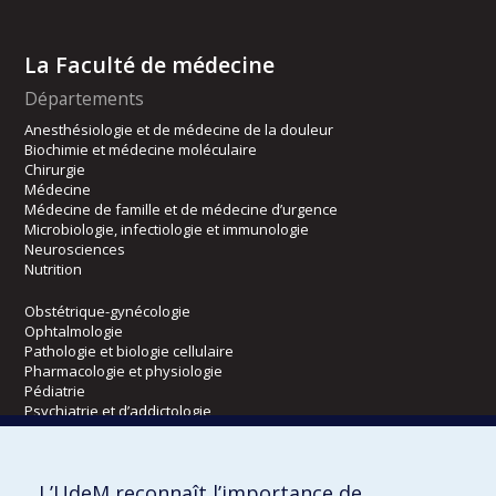
La Faculté de médecine
Départements
Anesthésiologie et de médecine de la douleur
Biochimie et médecine moléculaire
Chirurgie
Médecine
Médecine de famille et de médecine d’urgence
Microbiologie, infectiologie et immunologie
Neurosciences
Nutrition
Obstétrique-gynécologie
Ophtalmologie
Pathologie et biologie cellulaire
Pharmacologie et physiologie
Pédiatrie
Psychiatrie et d’addictologie
Radiologie, radio-oncologie et médecine nucléaire
L’UdeM reconnaît l’importance de