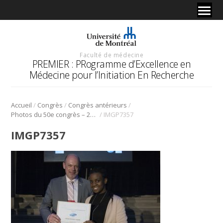
Faculté de médecine
PREMIER : PRogramme d’Excellence en
Médecine pour l’Initiation En Recherche
/
/
/
Accueil
Congrès
Congrès antérieurs
/
Photos du 50e congrès – 2017
IMGP7357
IMGP7357