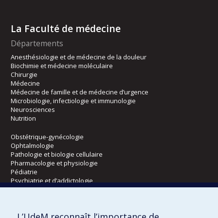
La Faculté de médecine
Départements
Anesthésiologie et de médecine de la douleur
Biochimie et médecine moléculaire
Chirurgie
Médecine
Médecine de famille et de médecine d’urgence
Microbiologie, infectiologie et immunologie
Neurosciences
Nutrition
Obstétrique-gynécologie
Ophtalmologie
Pathologie et biologie cellulaire
Pharmacologie et physiologie
Pédiatrie
Psychiatrie et d’addictologie
Radiologie, radio-oncologie et médecine nucléaire
L’UdeM reconnaît l’importance de