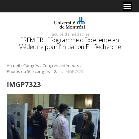
Faculté de médecine
PREMIER : PRogramme d’Excellence en
Médecine pour l’Initiation En Recherche
/
/
/
Accueil
Congrès
Congrès antérieurs
/
Photos du 50e congrès – 2017
IMGP7323
IMGP7323