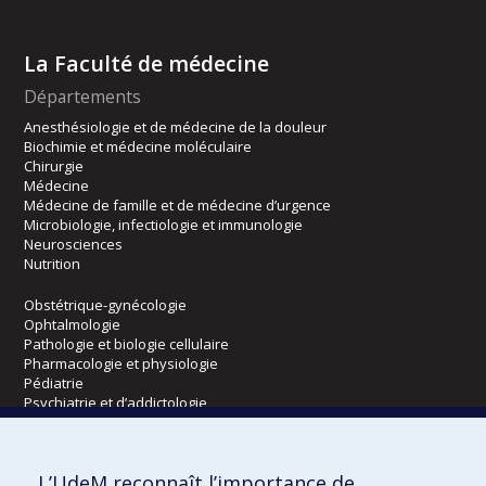
La Faculté de médecine
Départements
Anesthésiologie et de médecine de la douleur
Biochimie et médecine moléculaire
Chirurgie
Médecine
Médecine de famille et de médecine d’urgence
Microbiologie, infectiologie et immunologie
Neurosciences
Nutrition
Obstétrique-gynécologie
Ophtalmologie
Pathologie et biologie cellulaire
Pharmacologie et physiologie
Pédiatrie
Psychiatrie et d’addictologie
Radiologie, radio-oncologie et médecine nucléaire
L’UdeM reconnaît l’importance de