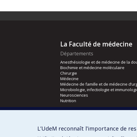
La Faculté de médecine
Départements
Anesthésiologie et de médecine de la do
Biochimie et médecine moléculaire
Chirurgie
Médecine
Médecine de famille et de médecine d’ur
Microbiologie, infectiologie et immunolog
Neurosciences
Nutrition
Écoles
Kinésiologie et des sciences de l’activité
L’UdeM reconnaît l’importance de resp
Orthophonie et audiologie
Réadaptation