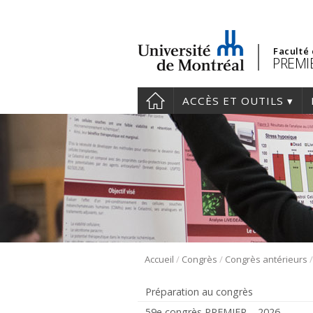
Faculté
PREMIE
ACCÈS ET OUTILS
/
/
Accueil
Congrès
Congrès antérieurs
Préparation au congrès
59e congrès PREMIER – 2026