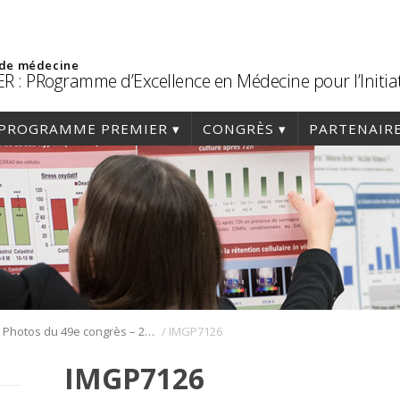
 de médecine
R : PRogramme d’Excellence en Médecine pour l’Initia
PROGRAMME PREMIER
CONGRÈS
PARTENAIR
/
/
Photos du 49e congrès – 2016
IMGP7126
IMGP7126