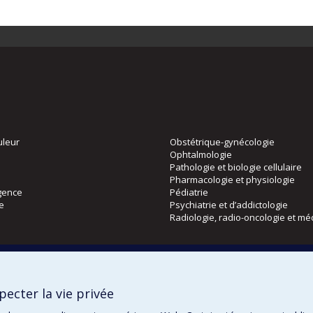
uleur
Obstétrique-gynécologie
Ophtalmologie
Pathologie et biologie cellulaire
Pharmacologie et physiologie
gence
Pédiatrie
ie
Psychiatrie et d’addictologie
Radiologie, radio-oncologie et mé
Directions
 physique
DPC
ecter la vie privée
CPASS
Éthique clinique