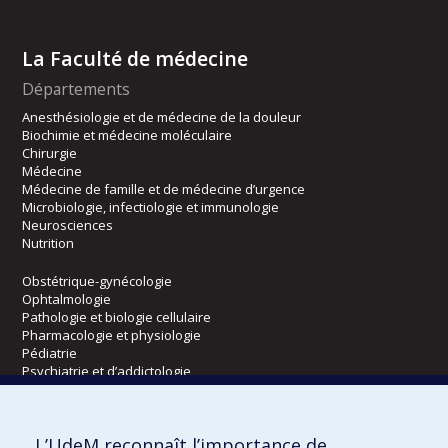
La Faculté de médecine
Départements
Anesthésiologie et de médecine de la douleur
Biochimie et médecine moléculaire
Chirurgie
Médecine
Médecine de famille et de médecine d’urgence
Microbiologie, infectiologie et immunologie
Neurosciences
Nutrition
Obstétrique-gynécologie
Ophtalmologie
Pathologie et biologie cellulaire
Pharmacologie et physiologie
Pédiatrie
Psychiatrie et d’addictologie
Radiologie, radio-oncologie et médecine nucléaire
L’UdeM reconnaît l’importance de