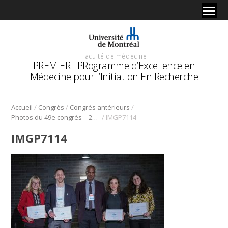
Faculté de médecine
PREMIER : PRogramme d’Excellence en
Médecine pour l’Initiation En Recherche
/
/
/
Accueil
Congrès
Congrès antérieurs
/
Photos du 49e congrès – 2016
IMGP7114
IMGP7114