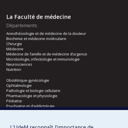
La Faculté de médecine
Départements
Anesthésiologie et de médecine de la douleur
Biochimie et médecine moléculaire
Chirurgie
Médecine
Médecine de famille et de médecine d’urgence
Microbiologie, infectiologie et immunologie
Neurosciences
Nutrition
Obstétrique-gynécologie
Ophtalmologie
Pathologie et biologie cellulaire
Pharmacologie et physiologie
Pédiatrie
Psychiatrie et d’addictologie
Radiologie, radio-oncologie et médecine nucléaire
L’UdeM reconnaît l’importance de