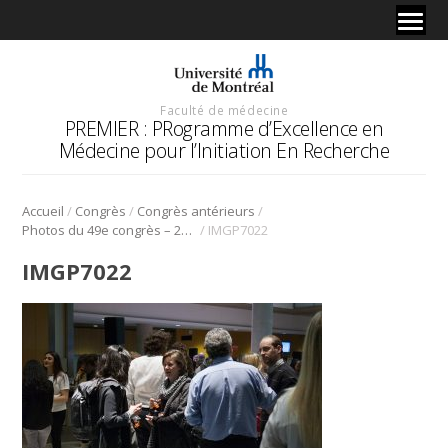
Faculté de médecine
PREMIER : PRogramme d’Excellence en
Médecine pour l’Initiation En Recherche
/
/
/
Accueil
Congrès
Congrès antérieurs
/
Photos du 49e congrès – 2016
IMGP7022
IMGP7022