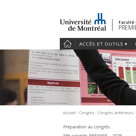
Faculté
PREMIE
ACCÈS ET OUTILS
/
/
Accueil
Congrès
Congrès antérieurs
Préparation au congrès
59e congrès PREMIER – 2026