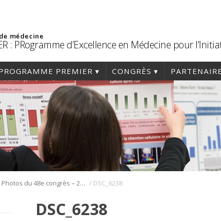
 de médecine
R : PRogramme d’Excellence en Médecine pour l’Initia
PROGRAMME PREMIER
CONGRÈS
PARTENAIR
/
/
Photos du 48e congrès – 2015
DSC_6238
DSC_6238