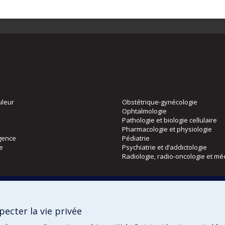
uleur
Obstétrique-gynécologie
Ophtalmologie
Pathologie et biologie cellulaire
Pharmacologie et physiologie
gence
Pédiatrie
ie
Psychiatrie et d’addictologie
Radiologie, radio-oncologie et mé
Directions
 physique
DPC
ecter la vie privée
CPASS
Éthique clinique