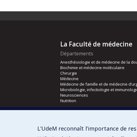
La Faculté de médecine
Départements
Anesthésiologie et de médecine de la do
Biochimie et médecine moléculaire
Chirurgie
Médecine
Médecine de famille et de médecine d’ur
Microbiologie, infectiologie et immunolog
Neurosciences
Nutrition
Écoles
Kinésiologie et des sciences de l’activité
L’UdeM reconnaît l’importance de resp
Orthophonie et audiologie
Réadaptation