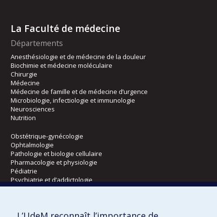
La Faculté de médecine
Départements
Anesthésiologie et de médecine de la douleur
Biochimie et médecine moléculaire
Chirurgie
Médecine
Médecine de famille et de médecine d’urgence
Microbiologie, infectiologie et immunologie
Neurosciences
Nutrition
Obstétrique-gynécologie
Ophtalmologie
Pathologie et biologie cellulaire
Pharmacologie et physiologie
Pédiatrie
Psychiatrie et d’addictologie
Radiologie, radio-oncologie et médecine nucléaire
L’UdeM reconnaît l’importance de