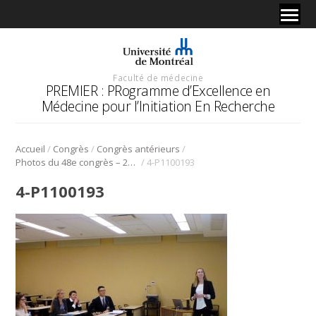
Faculté de médecine
PREMIER : PRogramme d’Excellence en
Médecine pour l’Initiation En Recherche
/
/
/
Accueil
Congrès
Congrès antérieurs
/
Photos du 48e congrès – 2015
4-P1100193
4-P1100193