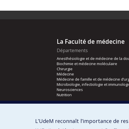
La Faculté de médecine
Départements
Anesthésiologie et de médecine de la do
Biochimie et médecine moléculaire
Chirurgie
Médecine
Médecine de famille et de médecine d’ur
Microbiologie, infectiologie et immunolog
Neurosciences
Nutrition
Écoles
Kinésiologie et des sciences de l’activité
L’UdeM reconnaît l’importance de resp
Orthophonie et audiologie
Réadaptation