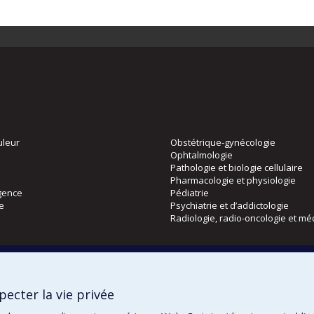
uleur
Obstétrique-gynécologie
Ophtalmologie
Pathologie et biologie cellulaire
Pharmacologie et physiologie
gence
Pédiatrie
ie
Psychiatrie et d’addictologie
Radiologie, radio-oncologie et mé
Directions
 physique
DPC
ecter la vie privée
CPASS
Éthique clinique