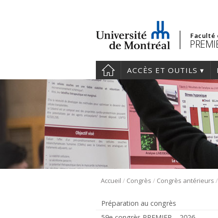
Faculté
PREMIE
ACCÈS ET OUTILS
/
/
Accueil
Congrès
Congrès antérieurs
Préparation au congrès
59e congrès PREMIER – 2026