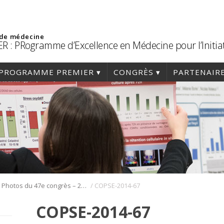
 de médecine
R : PRogramme d’Excellence en Médecine pour l’Initia
PROGRAMME PREMIER
CONGRÈS
PARTENAIR
/
/
Photos du 47e congrès – 2014
COPSE-2014-67
COPSE-2014-67