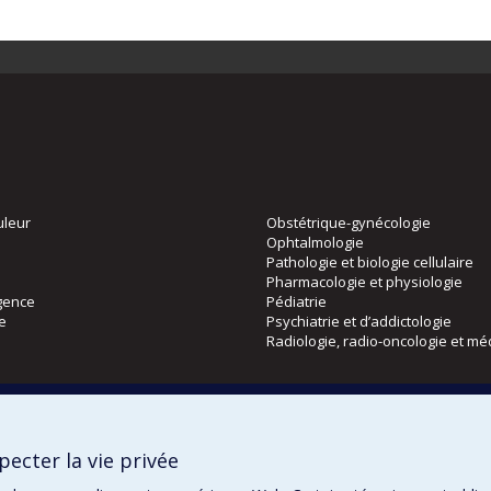
uleur
Obstétrique-gynécologie
Ophtalmologie
Pathologie et biologie cellulaire
Pharmacologie et physiologie
gence
Pédiatrie
ie
Psychiatrie et d’addictologie
Radiologie, radio-oncologie et mé
Directions
 physique
DPC
ecter la vie privée
CPASS
Éthique clinique