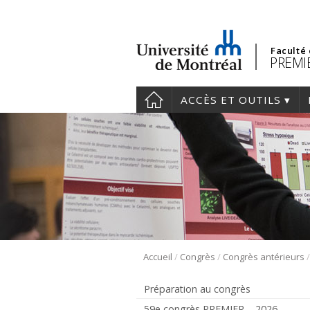
Faculté
PREMIE
ACCÈS ET OUTILS
/
/
Accueil
Congrès
Congrès antérieurs
Préparation au congrès
59e congrès PREMIER – 2026