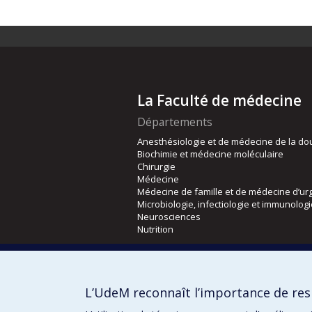
La Faculté de médecine
Départements
Anesthésiologie et de médecine de la do
Biochimie et médecine moléculaire
Chirurgie
Médecine
Médecine de famille et de médecine d’ur
Microbiologie, infectiologie et immunolog
Neurosciences
Nutrition
Écoles
Kinésiologie et des sciences de l’activité
L’UdeM reconnaît l’importance de resp
Orthophonie et audiologie
Réadaptation