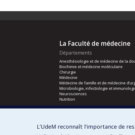
La Faculté de médecine
Départements
Anesthésiologie et de médecine de la do
Biochimie et médecine moléculaire
Chirurgie
Médecine
Médecine de famille et de médecine d’ur
Microbiologie, infectiologie et immunolog
Neurosciences
Nutrition
Écoles
Kinésiologie et des sciences de l’activité
L’UdeM reconnaît l’importance de resp
Orthophonie et audiologie
Réadaptation