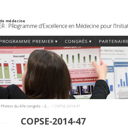
 de médecine
R : PRogramme d’Excellence en Médecine pour l’Initia
PROGRAMME PREMIER
CONGRÈS
PARTENAIR
/
/
Photos du 47e congrès – 2014
COPSE-2014-47
COPSE-2014-47