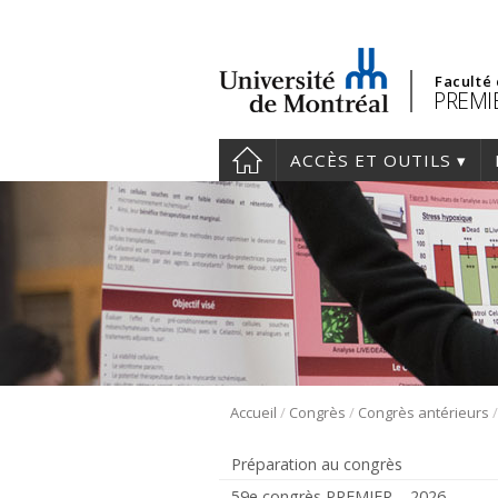
Faculté
PREMIE
ACCÈS ET OUTILS
/
/
Accueil
Congrès
Congrès antérieurs
Préparation au congrès
59e congrès PREMIER – 2026