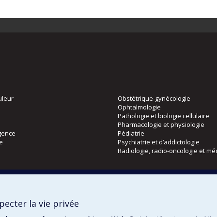
uleur
Obstétrique-gynécologie
Ophtalmologie
Pathologie et biologie cellulaire
Pharmacologie et physiologie
gence
Pédiatrie
ie
Psychiatrie et d’addictologie
Radiologie, radio-oncologie et mé
Directions
 physique
DPC
ecter la vie privée
CPASS
Éthique clinique