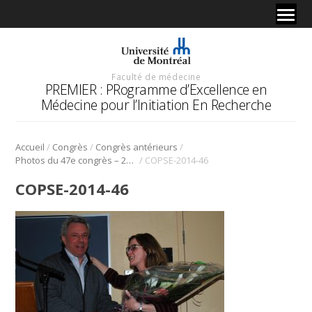
Faculté de médecine
PREMIER : PRogramme d’Excellence en
Médecine pour l’Initiation En Recherche
/
/
/
Accueil
Congrès
Congrès antérieurs
/
Photos du 47e congrès – 2014
COPSE-2014-46
COPSE-2014-46