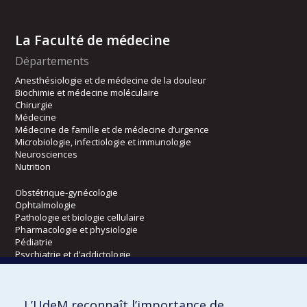
La Faculté de médecine
Départements
Anesthésiologie et de médecine de la douleur
Biochimie et médecine moléculaire
Chirurgie
Médecine
Médecine de famille et de médecine d’urgence
Microbiologie, infectiologie et immunologie
Neurosciences
Nutrition
Obstétrique-gynécologie
Ophtalmologie
Pathologie et biologie cellulaire
Pharmacologie et physiologie
Pédiatrie
Psychiatrie et d’addictologie
Radiologie, radio-oncologie et médecine nucléaire
L’UdeM reconnaît l’importance de