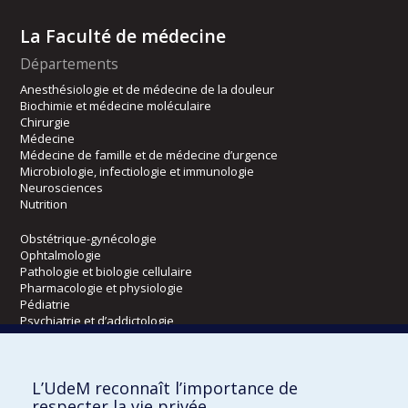
La Faculté de médecine
Départements
Anesthésiologie et de médecine de la douleur
Biochimie et médecine moléculaire
Chirurgie
Médecine
Médecine de famille et de médecine d’urgence
Microbiologie, infectiologie et immunologie
Neurosciences
Nutrition
Obstétrique-gynécologie
Ophtalmologie
Pathologie et biologie cellulaire
Pharmacologie et physiologie
Pédiatrie
Psychiatrie et d’addictologie
Radiologie, radio-oncologie et médecine nucléaire
L’UdeM reconnaît l’importance de
Écoles
respecter la vie privée