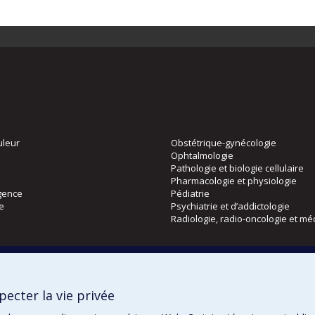
uleur
Obstétrique-gynécologie
Ophtalmologie
Pathologie et biologie cellulaire
Pharmacologie et physiologie
gence
Pédiatrie
ie
Psychiatrie et d’addictologie
Radiologie, radio-oncologie et mé
Directions
 physique
DPC
ecter la vie privée
CPASS
Éthique clinique