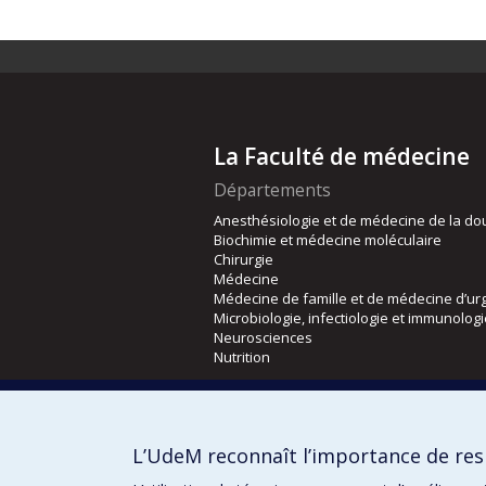
La Faculté de médecine
Départements
Anesthésiologie et de médecine de la do
Biochimie et médecine moléculaire
Chirurgie
Médecine
Médecine de famille et de médecine d’ur
Microbiologie, infectiologie et immunolog
Neurosciences
Nutrition
Écoles
Kinésiologie et des sciences de l’activité
L’UdeM reconnaît l’importance de resp
Orthophonie et audiologie
Réadaptation