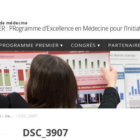
 de médecine
R : PRogramme d’Excellence en Médecine pour l’Initia
PROGRAMME PREMIER
CONGRÈS
PARTENAIR
/
59e congrès PREMIER – Vendredi 30 Janvier 2026
DSC_3907
DSC_3907