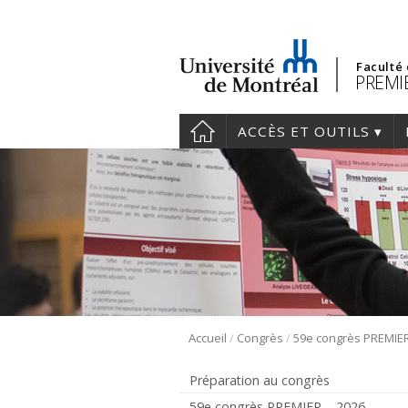
Faculté
PREMIE
ACCÈS ET OUTILS
/
/
Accueil
Congrès
Préparation au congrès
59e congrès PREMIER – 2026