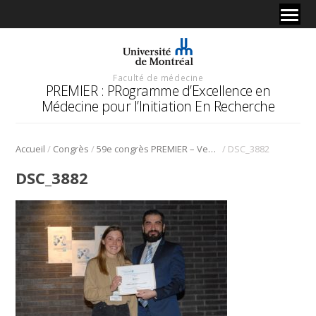
Faculté de médecine
PREMIER : PRogramme d’Excellence en
Médecine pour l’Initiation En Recherche
/
/
/
Accueil
Congrès
59e congrès PREMIER – Vendredi 30 Janvier 2026
DSC_3882
DSC_3882