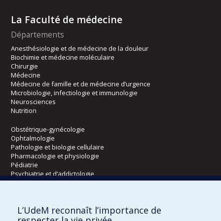
La Faculté de médecine
Départements
Anesthésiologie et de médecine de la douleur
Biochimie et médecine moléculaire
Chirurgie
Médecine
Médecine de famille et de médecine d’urgence
Microbiologie, infectiologie et immunologie
Neurosciences
Nutrition
Obstétrique-gynécologie
Ophtalmologie
Pathologie et biologie cellulaire
Pharmacologie et physiologie
Pédiatrie
Psychiatrie et d’addictologie
Radiologie, radio-oncologie et médecine nucléaire
L’UdeM reconnaît l’importance de
Écoles
respecter la vie privée