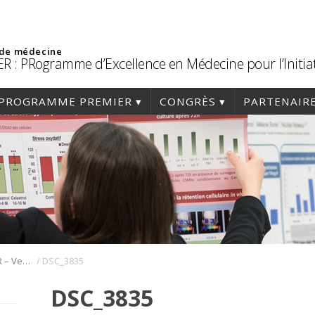
 de médecine
R : PRogramme d’Excellence en Médecine pour l’Initia
PROGRAMME PREMIER
CONGRÈS
PARTENAIR
/
59e congrès PREMIER – Vendredi 30 Janvier 2026
DSC_3835
DSC_3835