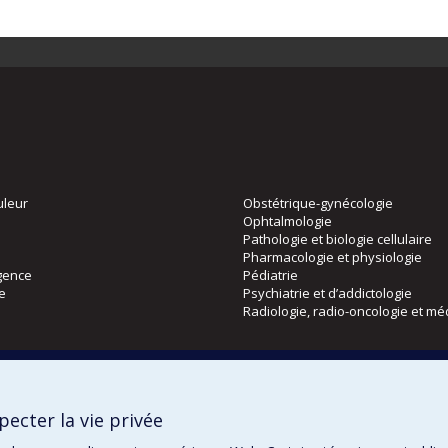
uleur
Obstétrique-gynécologie
Ophtalmologie
Pathologie et biologie cellulaire
Pharmacologie et physiologie
gence
Pédiatrie
ie
Psychiatrie et d’addictologie
Radiologie, radio-oncologie et mé
Directions
 physique
DPC
ecter la vie privée
CPASS
Éthique clinique