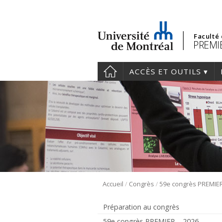
Faculté
PREMIE
ACCÈS ET OUTILS
/
/
Accueil
Congrès
Préparation au congrès
59e congrès PREMIER – 2026