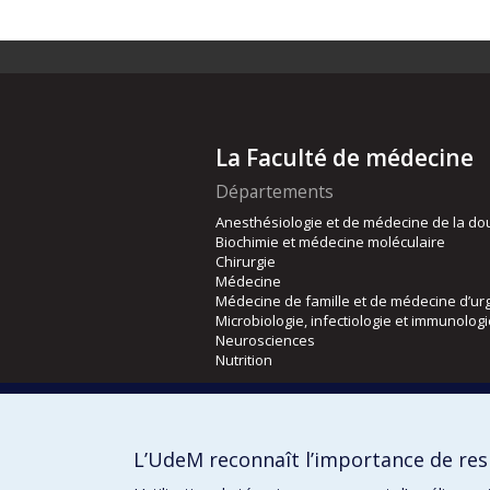
La Faculté de médecine
Départements
Anesthésiologie et de médecine de la do
Biochimie et médecine moléculaire
Chirurgie
Médecine
Médecine de famille et de médecine d’ur
Microbiologie, infectiologie et immunolog
Neurosciences
Nutrition
Écoles
Kinésiologie et des sciences de l’activité
L’UdeM reconnaît l’importance de resp
Orthophonie et audiologie
Réadaptation