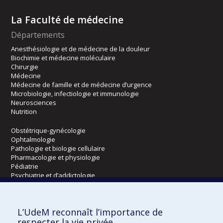
La Faculté de médecine
Départements
Anesthésiologie et de médecine de la douleur
Biochimie et médecine moléculaire
Chirurgie
Médecine
Médecine de famille et de médecine d’urgence
Microbiologie, infectiologie et immunologie
Neurosciences
Nutrition
Obstétrique-gynécologie
Ophtalmologie
Pathologie et biologie cellulaire
Pharmacologie et physiologie
Pédiatrie
Psychiatrie et d’addictologie
Radiologie, radio-oncologie et médecine nucléaire
L’UdeM reconnaît l’importance de
Écoles
respecter la vie privée