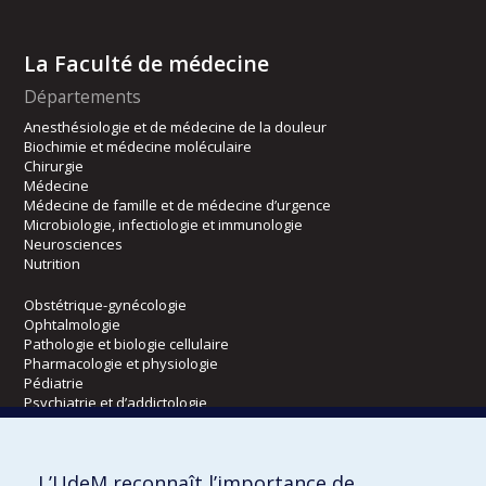
La Faculté de médecine
Départements
Anesthésiologie et de médecine de la douleur
Biochimie et médecine moléculaire
Chirurgie
Médecine
Médecine de famille et de médecine d’urgence
Microbiologie, infectiologie et immunologie
Neurosciences
Nutrition
Obstétrique-gynécologie
Ophtalmologie
Pathologie et biologie cellulaire
Pharmacologie et physiologie
Pédiatrie
Psychiatrie et d’addictologie
Radiologie, radio-oncologie et médecine nucléaire
L’UdeM reconnaît l’importance de